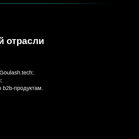
й отрасли
oulash.tech;
;
о b2b-продуктам.